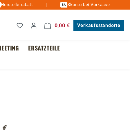
Herstellerrabatt
Skonto bei Vorkasse
3%
Du hast 0 Produkte auf dem Merkzettel
0,00 €
Warenkorb enthält 0 Posit
Verkaufsstandorte
EETING
ERSATZTEILE
 €
reis: