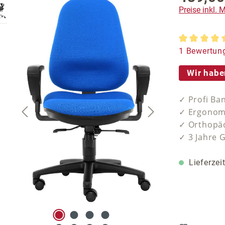
Preise inkl.
Durchschnit
1 Bewertun
Wir habe
✓ Profi Ba
✓ Ergonom
✓ Orthopäd
✓ 3 Jahre 
Lieferzei