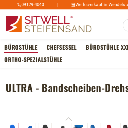
09129-4040
Werksverkauf in Wendelste
m Hauptinhalt springen
Zur Suche springen
Zur Hauptnavigation springen
BÜROSTÜHLE
CHEFSESSEL
BÜROSTÜHLE XX
ORTHO-SPEZIALSTÜHLE
ULTRA - Bandscheiben-Dreh
Bildergalerie überspringen