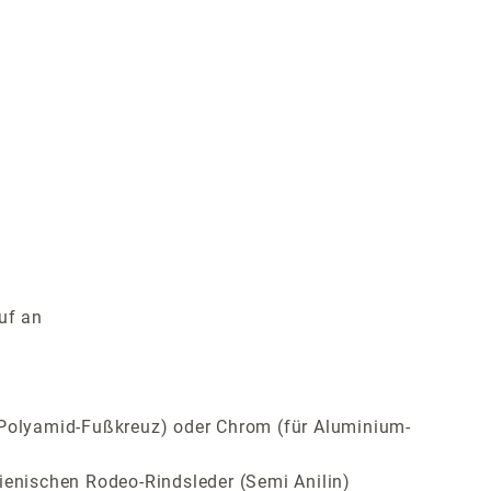
uf an
ür Polyamid-Fußkreuz) oder Chrom (für Aluminium-
ienischen Rodeo-Rindsleder (Semi Anilin)