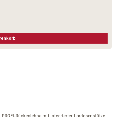
hen um die Anzahl zu erhöhen oder zu r
renkorb
PROFI-Rückenlehne mit integrierter Lordosenstütze