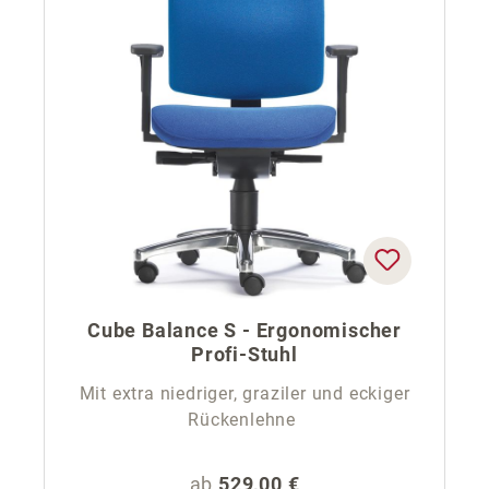
Cube Balance S - Ergonomischer
Profi-Stuhl
Mit extra niedriger, graziler und eckiger
Rückenlehne
Regulärer Preis:
ab
529,00 €