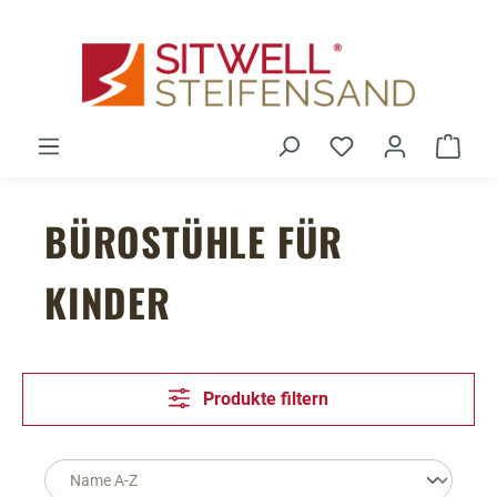
Zum Hauptinhalt springen
Du hast 0 Produ
Ware
BÜROSTÜHLE FÜR
KINDER
Produkte filtern