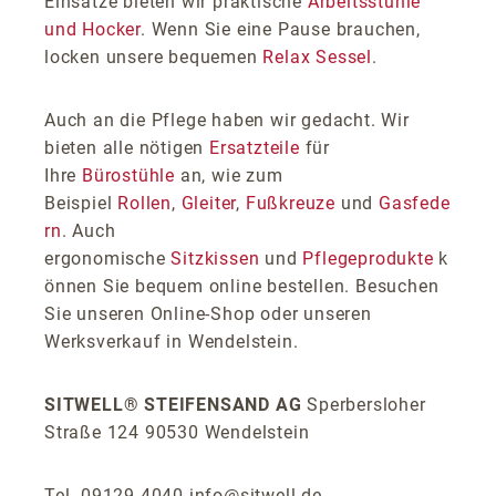
Einsätze bieten wir praktische
Arbeitsstühle
und Hocker
. Wenn Sie eine Pause brauchen,
locken unsere bequemen
Relax Sessel
.
Auch an die Pflege haben wir gedacht. Wir
bieten alle nötigen
Ersatzteile
für
Ihre
Bürostühle
an, wie zum
Beispiel
Rollen
,
Gleiter
,
Fußkreuze
und
Gasfede
rn
. Auch
ergonomische
Sitzkissen
und
Pflegeprodukte
k
önnen Sie bequem online bestellen. Besuchen
Sie unseren Online-Shop oder unseren
Werksverkauf in Wendelstein.
SITWELL® STEIFENSAND AG
Sperbersloher
Straße 124 90530 Wendelstein
Tel. 09129-4040 info@sitwell.de