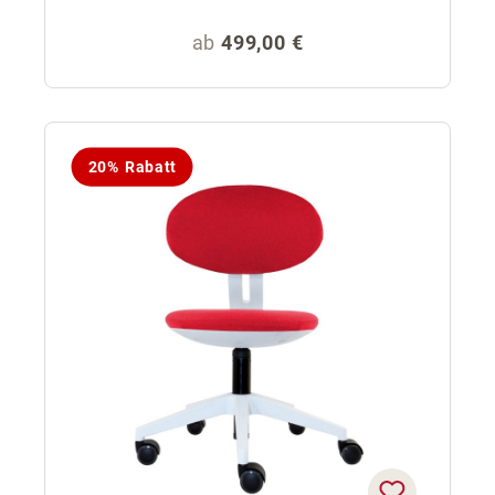
Regulärer Preis:
ab
499,00 €
20% Rabatt