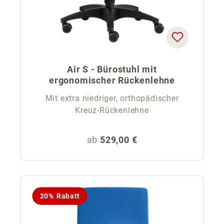
Air S - Bürostuhl mit
ergonomischer Rückenlehne
Mit extra niedriger, orthopädischer
Kreuz-Rückenlehne
Regulärer Preis:
ab
529,00 €
20% Rabatt