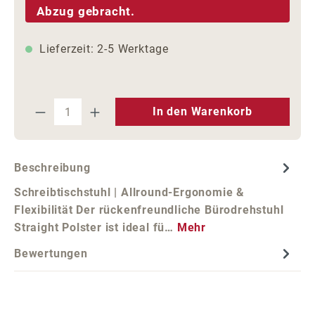
Abzug gebracht.
Lieferzeit: 2-5 Werktage
Produkt Anzahl: Gib den gewünschten We
In den Warenkorb
Beschreibung
Schreibtischstuhl | Allround-Ergonomie &
Flexibilität Der rückenfreundliche Bürodrehstuhl
Straight Polster ist ideal fü…
Mehr
Bewertungen