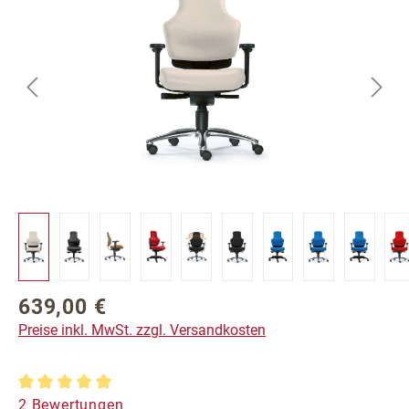
639,00 €
Regulärer Preis:
Preise inkl. MwSt. zzgl. Versandkosten
Durchschnittliche Bewertung von 5 von 5 Sternen
2 Bewertungen