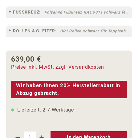
FUSSKREUZ:
Polyamid Fußkreuz RAL 9011 schwarz [44]
ROLLEN & GLEITER:
DR1 Rollen schwarz für Teppichböden [10]
639,00 €
Regulärer Preis:
Preise inkl. MwSt. zzgl. Versandkosten
Wir haben Ihnen 20% Herstellerrabatt in
Abzug gebracht.
Lieferzeit: 2-7 Werktage
Produkt Anzahl: Gib den gewünschten We
In den Warenkorb