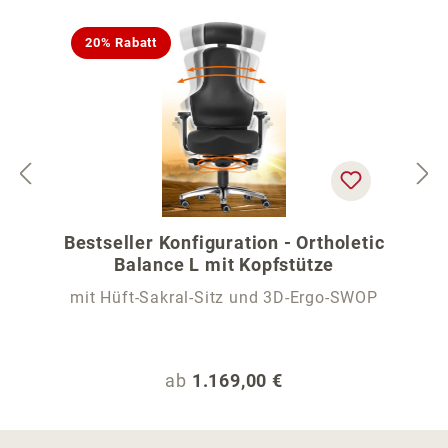
20% Rabatt
Bestseller Konfiguration - Ortholetic
Balance L mit Kopfstütze
mit Hüft-Sakral-Sitz und 3D-Ergo-SWOP
Regulärer Preis:
ab
1.169,00 €