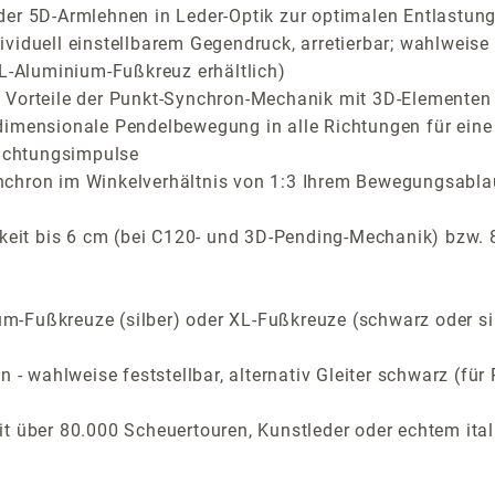
der 5D-Armlehnen in Leder-Optik zur optimalen Entlastung
viduell einstellbarem Gegendruck, arretierbar; wahlweise 
XL-Aluminium-Fußkreuz erhältlich)
Vorteile der Punkt-Synchron-Mechanik mit 3D-Elementen fü
dimensionale Pendelbewegung in alle Richtungen für eine
richtungsimpulse
nchron im Winkelverhältnis von 1:3 Ihrem Bewegungsabla
rkeit bis 6 cm (bei C120- und 3D-Pending-Mechanik) bzw.
-Fußkreuze (silber) oder XL-Fußkreuze (schwarz oder si
n - wahlweise feststellbar, alternativ Gleiter schwarz (f
t über 80.000 Scheuertouren, Kunstleder oder echtem ital