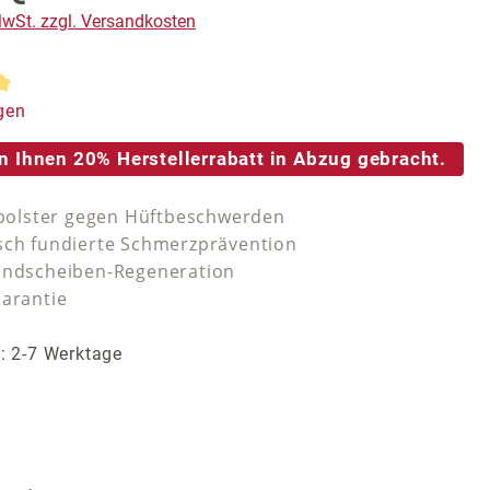
 MwSt. zzgl. Versandkosten
tliche Bewertung von 5 von 5 Sternen
gen
n Ihnen 20% Herstellerrabatt in Abzug gebracht.
tzpolster gegen Hüftbeschwerden
sch fundierte Schmerzprävention
andscheiben-Regeneration
Garantie
t: 2-7 Werktage