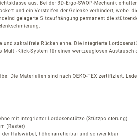
ewichtsklasse aus. Bei der 3D-Ergo-SWOP-Mechanik erhalt
kert und ein Versteifen der Gelenke verhindert, wobei die I
endelnd gelagerte Sitzaufhängung permanent die stützende
elenkschmierung.
 und sakralfreie Rückenlehne. Die integrierte Lordosenst
as Multi-Klick-System für einen werkzeuglosen Austausch
be: Die Materialien sind nach OEKO-TEX zertifiziert, Le
e mit integrierter Lordosenstütze (Stützpolsterung)
cm (Raster)
g der Halswirbel, höhenarretierbar und schwenkbar