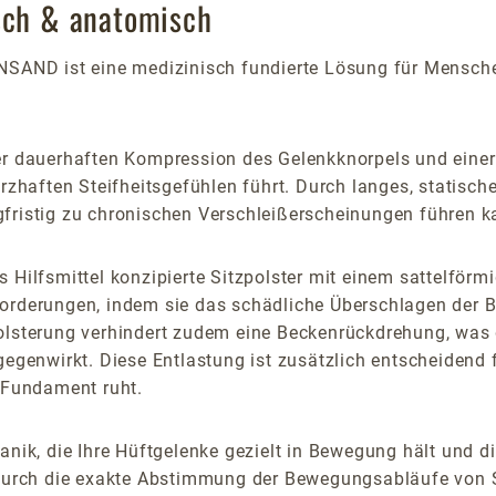
isch & anatomisch
NSAND ist eine medizinisch fundierte Lösung für Mensche
ner dauerhaften Kompression des Gelenkknorpels und einer
haften Steifheitsgefühlen führt. Durch langes, statisch
gfristig zu chronischen Verschleißerscheinungen führen k
 Hilfsmittel konzipierte Sitzpolster mit einem sattelförm
orderungen, indem sie das schädliche Überschlagen der B
 Polsterung verhindert zudem eine Beckenrückdrehung, wa
gegenwirkt. Diese Entlastung ist zusätzlich entscheidend 
n Fundament ruht.
anik, die Ihre Hüftgelenke gezielt in Bewegung hält und d
rch die exakte Abstimmung der Bewegungsabläufe von Si