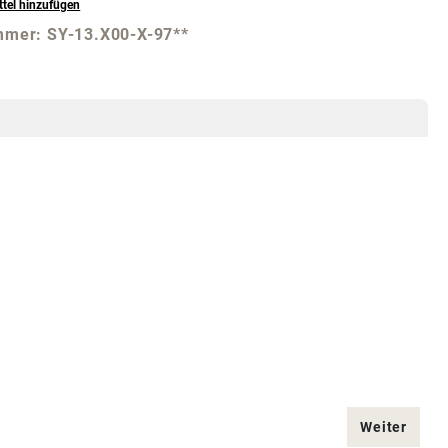
tel hinzufügen
mmer:
SY-13.X00-X-97**
Weiter