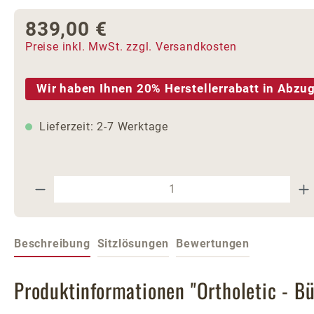
839,00 €
Regulärer Preis:
Preise inkl. MwSt. zzgl. Versandkosten
Wir haben Ihnen 20% Herstellerrabatt in Abzug
Lieferzeit: 2-7 Werktage
Produkt Anzahl: Gib den gewünschte
Beschreibung
Sitzlösungen
Bewertungen
Produktinformationen "Ortholetic - Bür