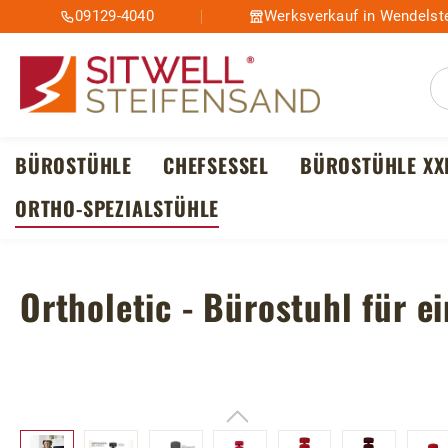
09129-4040
Werksverkauf in Wendelste
m Hauptinhalt springen
Zur Suche springen
Zur Hauptnavigation springen
BÜROSTÜHLE
CHEFSESSEL
BÜROSTÜHLE XX
ORTHO-SPEZIALSTÜHLE
Ortholetic - Bürostuhl für ei
Bildergalerie überspringen