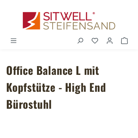
Zum Hauptinhalt springen
Du hast 0 Produ
Ware
Office Balance L mit
Kopfstütze - High End
Bürostuhl