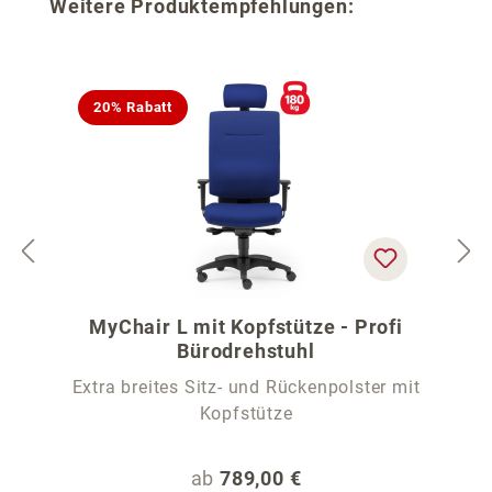
Produktgalerie überspringen
Weitere Produktempfehlungen:
20% Rabatt
MyChair L mit Kopfstütze - Profi
Bürodrehstuhl
Extra breites Sitz- und Rückenpolster mit
Kopfstütze
Regulärer Preis:
ab
789,00 €