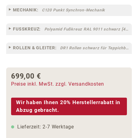
MECHANIK:
C120 Punkt Synchron-Mechanik
FUSSKREUZ:
Polyamid Fußkreuz RAL 9011 schwarz [44]
ROLLEN & GLEITER:
DR1 Rollen schwarz für Teppichböden [10]
699,00 €
Regulärer Preis:
Preise inkl. MwSt. zzgl. Versandkosten
Wir haben Ihnen 20% Herstellerrabatt in
Abzug gebracht.
Lieferzeit: 2-7 Werktage