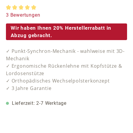
Durchschnittliche Bewertung von 5 von 5 Sternen
3 Bewertungen
Wir haben Ihnen 20% Herstellerrabatt in
Abzug gebracht.
✓ Punkt-Synchron-Mechanik - wahlweise mit 3D-
Mechanik
✓ Ergonomische Rückenlehne mit Kopfstütze &
Lordosenstütze
✓ Orthopädisches Wechselpolsterkonzept
✓ 3 Jahre Garantie
Lieferzeit: 2-7 Werktage