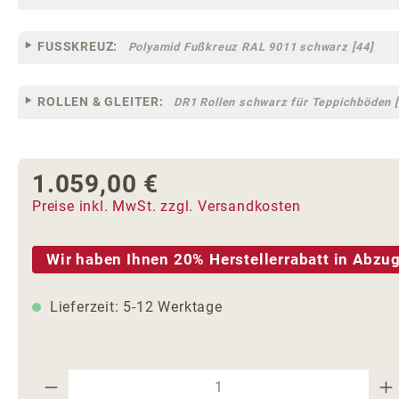
FUSSKREUZ:
Polyamid Fußkreuz RAL 9011 schwarz [44]
ROLLEN & GLEITER:
DR1 Rollen schwarz für Teppichböden [
1.059,00 €
Regulärer Preis:
Preise inkl. MwSt. zzgl. Versandkosten
Wir haben Ihnen 20% Herstellerrabatt in Abzug
Lieferzeit: 5-12 Werktage
Produkt Anzahl: Gib den gewünschte