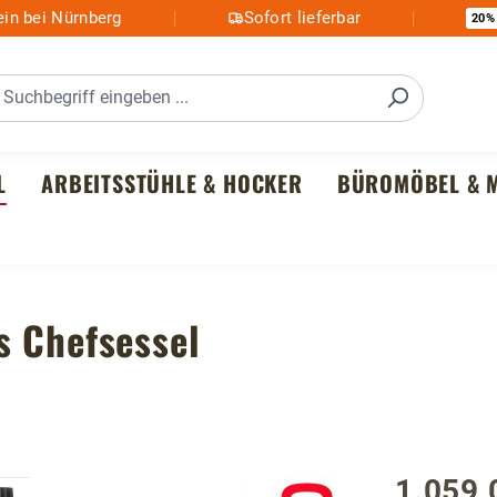
in bei Nürnberg
Sofort lieferbar
20%
L
ARBEITSSTÜHLE & HOCKER
BÜROMÖBEL & M
s Chefsessel
1.059,
Regulärer P