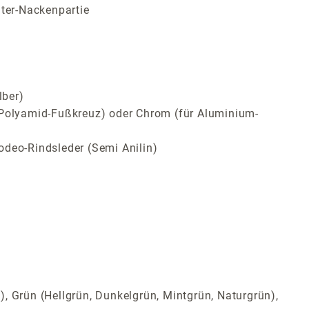
lter-Nackenpartie
lber)
ür Polyamid-Fußkreuz) oder Chrom (für Aluminium-
odeo-Rindsleder (Semi Anilin)
t), Grün (Hellgrün, Dunkelgrün, Mintgrün, Naturgrün),