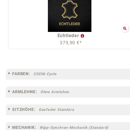
Echtleder
379,90 €*
FARBEN:
CSE06 Cycle
ARMLEHNE:
Ohne Armlehne
SITZHÖHE:
Gasfeder Standard
MECHANIK:
Wipp-Synchron-Mechanik (Standard)