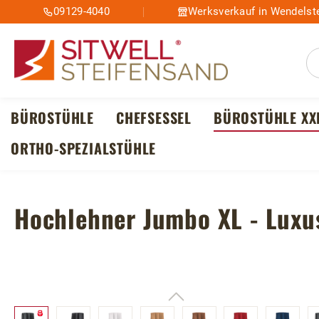
09129-4040
Werksverkauf in Wendelste
m Hauptinhalt springen
Zur Suche springen
Zur Hauptnavigation springen
BÜROSTÜHLE
CHEFSESSEL
BÜROSTÜHLE XX
ORTHO-SPEZIALSTÜHLE
Hochlehner Jumbo XL - Luxu
Bildergalerie überspringen