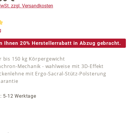
 MwSt. zzgl. Versandkosten
tliche Bewertung von 5 von 5 Sternen
g
n Ihnen 20% Herstellerrabatt in Abzug gebracht.
r bis 150 kg Körpergewicht
chron-Mechanik - wahlweise mit 3D-Effekt
kenlehne mit Ergo-Sacral-Stütz-Polsterung
Garantie
t: 5-12 Werktage