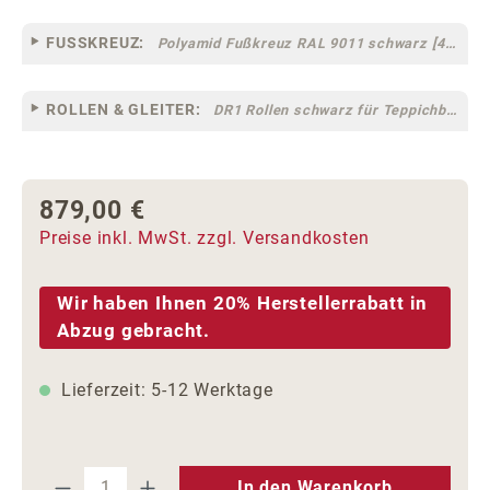
FUSSKREUZ:
Polyamid Fußkreuz RAL 9011 schwarz [44]
ROLLEN & GLEITER:
DR1 Rollen schwarz für Teppichböden [10]
879,00 €
Regulärer Preis:
Preise inkl. MwSt. zzgl. Versandkosten
Wir haben Ihnen 20% Herstellerrabatt in
Abzug gebracht.
Lieferzeit: 5-12 Werktage
Produkt Anzahl: Gib den gewünschten We
In den Warenkorb