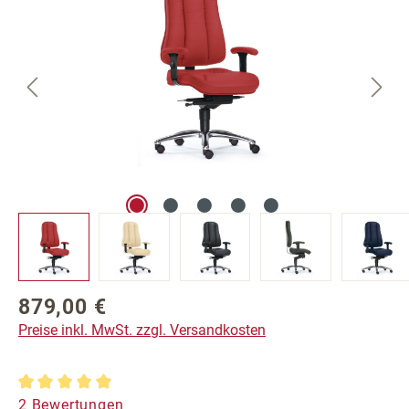
879,00 €
Regulärer Preis:
Preise inkl. MwSt. zzgl. Versandkosten
Durchschnittliche Bewertung von 5 von 5 Sternen
2 Bewertungen