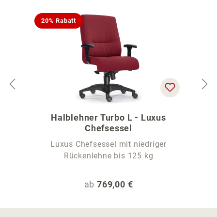
20% Rabatt
Halblehner Turbo L - Luxus
Chefsessel
Luxus Chefsessel mit niedriger
Rückenlehne bis 125 kg
Regulärer Preis:
ab
769,00 €