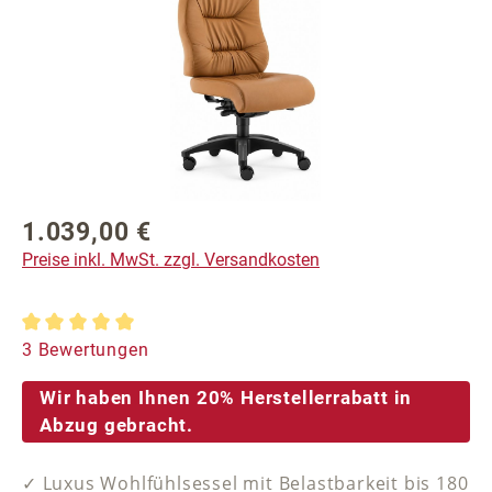
1.039,00 €
Regulärer Preis:
Preise inkl. MwSt. zzgl. Versandkosten
Durchschnittliche Bewertung von 5 von 5 Sternen
3 Bewertungen
Wir haben Ihnen 20% Herstellerrabatt in
Abzug gebracht.
✓ Luxus Wohlfühlsessel mit Belastbarkeit bis 180