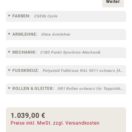
Weiter
FARBEN:
CSE06 Cycle
ARMLEHNE:
Ohne Armlehne
MECHANIK:
C180 Punkt Synchron-Mechanik
FUSSKREUZ:
Polyamid Fußkreuz RAL 9011 schwarz [44]
ROLLEN & GLEITER:
DR1 Rollen schwarz für Teppichböden [10]
1.039,00 €
Regulärer Preis:
Preise inkl. MwSt. zzgl. Versandkosten