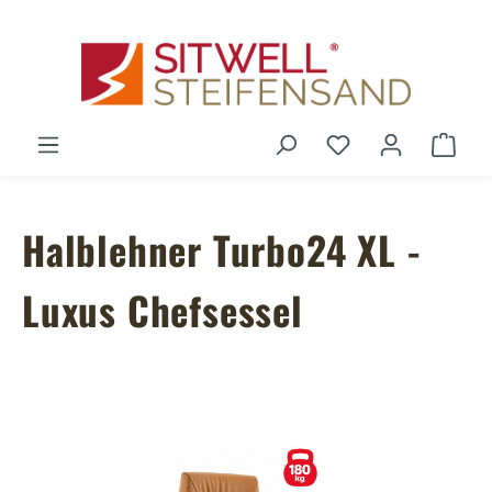
Zum Hauptinhalt springen
Du hast 0 Produ
Ware
Halblehner Turbo24 XL -
Luxus Chefsessel
Bildergalerie überspringen