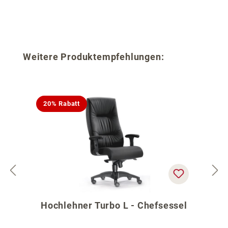
Produktgalerie überspringen
Weitere Produktempfehlungen:
20% Rabatt
Hochlehner Turbo L - Chefsessel