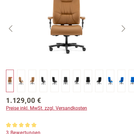
1.129,00 €
Regulärer Preis:
Preise inkl. MwSt. zzgl. Versandkosten
Durchschnittliche Bewertung von 5 von 5 Sternen
3 Bewertungen