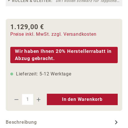
ROLLEN & GLEITER:
DR1 Rollen schwarz für Teppichböden [10]
1.129,00 €
Regulärer Preis:
Preise inkl. MwSt. zzgl. Versandkosten
Wir haben Ihnen 20% Herstellerrabatt in
Abzug gebracht.
Lieferzeit: 5-12 Werktage
Produkt Anzahl: Gib den gewünschten We
In den Warenkorb
Beschreibung