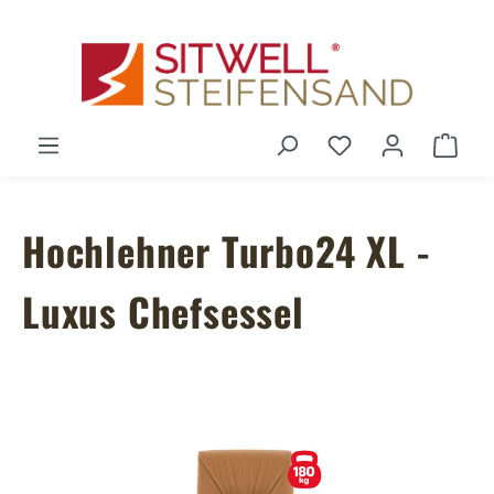
Zum Hauptinhalt springen
Du hast 0 Produ
Ware
Hochlehner Turbo24 XL -
Luxus Chefsessel
Bildergalerie überspringen