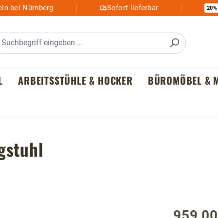
in bei Nürnberg
Sofort lieferbar
20%
L
ARBEITSSTÜHLE & HOCKER
BÜROMÖBEL & M
gstuhl
959,00
Regulärer P