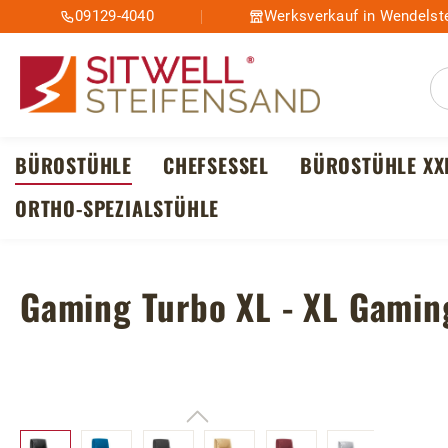
09129-4040
Werksverkauf in Wendelste
m Hauptinhalt springen
Zur Suche springen
Zur Hauptnavigation springen
BÜROSTÜHLE
CHEFSESSEL
BÜROSTÜHLE XX
ORTHO-SPEZIALSTÜHLE
Gaming Turbo XL - XL Gamin
Bildergalerie überspringen