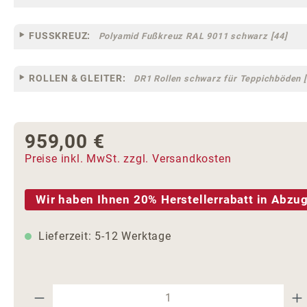
FUSSKREUZ:
Polyamid Fußkreuz RAL 9011 schwarz [44]
ROLLEN & GLEITER:
DR1 Rollen schwarz für Teppichböden [
959,00 €
Regulärer Preis:
Preise inkl. MwSt. zzgl. Versandkosten
Wir haben Ihnen 20% Herstellerrabatt in Abzug
Lieferzeit: 5-12 Werktage
Produkt Anzahl: Gib den gewünschte