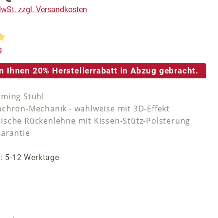
 MwSt. zzgl. Versandkosten
tliche Bewertung von 5 von 5 Sternen
g
n Ihnen 20% Herstellerrabatt in Abzug gebracht.
ming Stuhl
chron-Mechanik - wahlweise mit 3D-Effekt
sche Rückenlehne mit Kissen-Stütz-Polsterung
Garantie
t: 5-12 Werktage