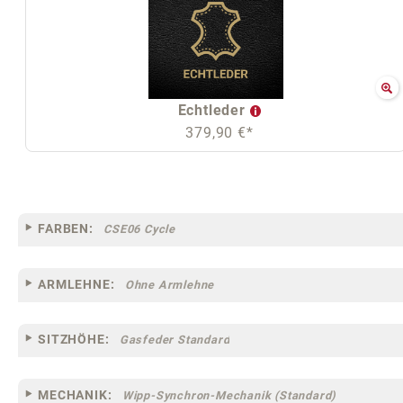
Echtleder
379,90 €*
FARBEN:
CSE06 Cycle
ARMLEHNE:
Ohne Armlehne
SITZHÖHE:
Gasfeder Standard
MECHANIK:
Wipp-Synchron-Mechanik (Standard)