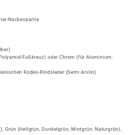
lter-Nackenpartie
lber)
ür Polyamid-Fußkreuz) oder Chrom (für Aluminium-
ienischen Rodeo-Rindsleder (Semi Anilin)
t), Grün (Hellgrün, Dunkelgrün, Mintgrün, Naturgrün),