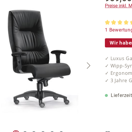
Preise inkl.
Durchschnit
1 Bewertun
Wir habe
✓ Luxus Ga
✓ Wipp-Syn
✓ Ergonomi
✓ 3 Jahre 
Lieferzei