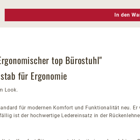
n Wert ein oder benutze die Schaltfläc
In den Wa
Ergonomischer top Bürostuhl"
ßstab für Ergonomie
em Look.
Standard für modernen Komfort und Funktionalität neu. Er
llig ist der hochwertige Ledereinsatz in der Rückenlehne,