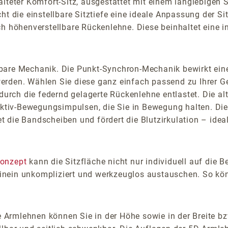
alteter Komfort-Sitz, ausgestattet mit einem langlebigen 
ht die einstellbare Sitztiefe eine ideale Anpassung der 
h höhenverstellbare Rückenlehne. Diese beinhaltet eine in
lbare Mechanik. Die Punkt-Synchron-Mechanik bewirkt e
rden. Wählen Sie diese ganz einfach passend zu Ihrer Ge
rch die federnd gelagerte Rückenlehne entlastet. Die al
iv-Bewegungsimpulsen, die Sie in Bewegung halten. Diese
stet die Bandscheiben und fördert die Blutzirkulation – 
konzept
kann die Sitzfläche nicht nur individuell auf die 
nein unkompliziert und werkzeuglos austauschen. So könn
ie Armlehnen können Sie in der Höhe sowie in der Breite bz