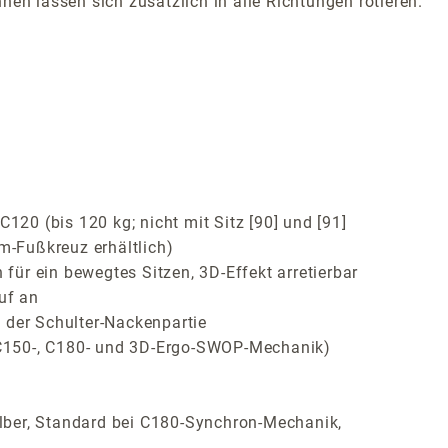
nen lassen sich zusätzlich in alle Richtungen rotieren.
120 (bis 120 kg; nicht mit Sitz [90] und [91]
m-Fußkreuz erhältlich)
ür ein bewegtes Sitzen, 3D-Effekt arretierbar
uf an
 der Schulter-Nackenpartie
, C150-, C180- und 3D-Ergo-SWOP-Mechanik)
lber, Standard bei C180-Synchron-Mechanik,