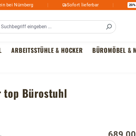
in bei Nürnberg
Sofort lieferbar
20%
L
ARBEITSSTÜHLE & HOCKER
BÜROMÖBEL & M
 top Bürostuhl
689,00
Regulärer P