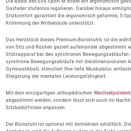
Die Basis des Evo Sport M bildet ein ergonomisch gest
Gasfeder stufenlos regulieren. Darüber hinaus ermöglic
Sitzkomfort garantiert die ergonomisch geformte, 5-fac
Krümmung der Wirbelsäule unterstützt.
Das Herzstück dieses Premium-Bürostuhls ist die wäh
von Sitz und Rücken gezielt aufeinander abgestimmt we
Stützapparat bei den synchronen Bewegungsabläufen du
synchrone Bewegungsabläufe mit dreidimensionalen Akt
Gymnastikball, stimuliert Ihre tiefe Muskulatur, entla
Steigerung der mentalen Leistungsfähigkeit.
Mit dem einzigartigen orthopädischen
Wechselpolster
abgestimmt werden, sondern lässt sich auch im Nachhi
Sitzbedürfnisse anpassen.
Der Bürostuhl ist optional mit Armlehnen erhältlich. D