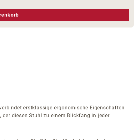
hen um die Anzahl zu erhöhen oder zu r
renkorb
 verbindet erstklassige ergonomische Eigenschaften
 der diesen Stuhl zu einem Blickfang in jeder