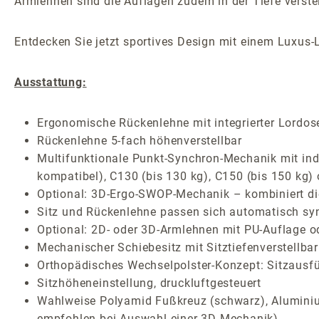
Armlehnen sind die Auflagen zudem in der Tiefe verstel
Entdecken Sie jetzt sportives Design mit einem Luxus-
Ausstattung:
Ergonomische Rückenlehne mit integrierter Lordos
Rückenlehne 5-fach höhenverstellbar
Multifunktionale Punkt-Synchron-Mechanik mit indiv
kompatibel), C130 (bis 130 kg), C150 (bis 150 kg)
Optional: 3D-Ergo-SWOP-Mechanik – kombiniert die 
Sitz und Rückenlehne passen sich automatisch sy
Optional: 2D- oder 3D-Armlehnen mit PU-Auflage o
Mechanischer Schiebesitz mit Sitztiefenverstellb
Orthopädisches Wechselpolster-Konzept: Sitzausf
Sitzhöheneinstellung, druckluftgesteuert
Wahlweise Polyamid Fußkreuz (schwarz), Aluminium
empfohlen bei Auswahl einer 3D-Mechanik)