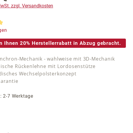
 MwSt. zzgl. Versandkosten
tliche Bewertung von 5 von 5 Sternen
gen
n Ihnen 20% Herstellerrabatt in Abzug gebracht.
nchron-Mechanik - wahlweise mit 3D-Mechanik
sche Rückenlehne mit Lordosenstütze
isches Wechselpolsterkonzept
Garantie
t: 2-7 Werktage