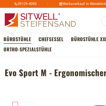
09129-4040
Werksverkauf in Wendelste
m Hauptinhalt springen
Zur Suche springen
Zur Hauptnavigation springen
BÜROSTÜHLE
CHEFSESSEL
BÜROSTÜHLE XX
ORTHO-SPEZIALSTÜHLE
Evo Sport M - Ergonomischer
Bildergalerie überspringen