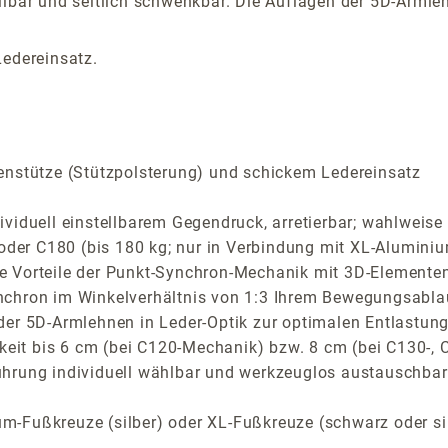
lbar und seitlich schwenkbar. Die Auflagen der 5D-Armleh
Ledereinsatz.
enstütze (Stützpolsterung) und schickem Ledereinsatz
iduell einstellbarem Gegendruck, arretierbar; wahlweise C
 oder C180 (bis 180 kg; nur in Verbindung mit XL-Aluminiu
Vorteile der Punkt-Synchron-Mechanik mit 3D-Elementen f
nchron im Winkelverhältnis von 1:3 Ihrem Bewegungsabla
der 5D-Armlehnen in Leder-Optik zur optimalen Entlastung
arkeit bis 6 cm (bei C120-Mechanik) bzw. 8 cm (bei C130-
ührung individuell wählbar und werkzeuglos austauschbar
-Fußkreuze (silber) oder XL-Fußkreuze (schwarz oder si